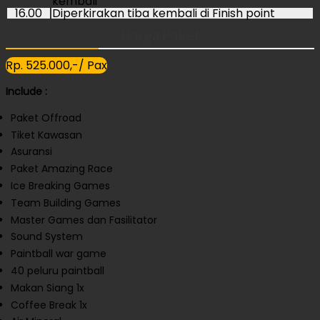
kembali
16.00
Diperkirakan tiba kembali di Finish point
Harga Paket
Rp. 525.000,-/ Pax
Include :
Paket Offroad
Tiket Kawasan
Asuransi
Paket Amazing Race
Ice Breaking Games
Team Building Games
Master Games dan Fasilitator
Sound System
Paintball war game
40 peluru paintball
Makan Siang 1x
Coffee Break 1x