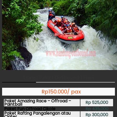
Harga Paket Outbound 1 Hari
Rp
150.000/ pax
Paket Amazing Race – Offroad –
Rp 525,000
Paintball
Paket Fun Offroad Cikole
Rp 435,000
Paket Rafting Pangalengan atau
Rp 300,000
Ciater