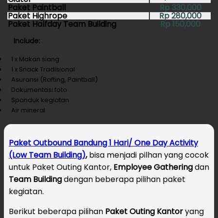
Paket Paintball
Rp 330,000
Paket Highrope
Rp 280,000
Paket Halfday Team Building
Rp 150,000
Include:
1 x Makan siang
1 x Snack Tradisional
Asuransi (Rafting, Paintball)
Dokumentasi foto
Spanduk kegiatan
Air mineral
Paket Outbound Bandung 1 Hari/ One Day Activity
(Low Team Building)
,
bisa menjadi pilhan yang cocok
untuk Paket Outing Kantor,
Employee Gathering
dan
Team Building
dengan beberapa pilihan paket
kegiatan.
Berikut beberapa pilihan
Paket Outing Kantor
yang