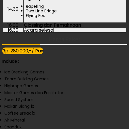
Rapelling
14.30
Two Line Bridge
Flying Fox
16.00
Clossing dan Pemaknaan
16.30
Acara selesai
Harga Paket
Rp. 280.000,-/ Pax
Include :
Ice Breaking Games
Team Building Games
Highrope Games
Master Games dan Fasilitator
Sound System
Makan Siang 1x
Coffee Break 1x
Air Mineral
Spanduk