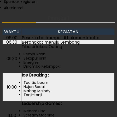
Spanduk kegiatan
Air mineral
Paintball
WAKTU
KEGIATAN
06.00
Peserta berkumpul di halaman kantor
06.30
Berangkat menuju Lembang
Tiba di lokasi Outing
Pembukaan
Sekapur sirih
09.30
Energizer
Dinamika Kelompok
Ice Breaking :
Tac tic boom
Hujan Badai
10.00
Making Melody
Tonji-tonji
Leadership Games :
Menara Pisa
Scream Machine
11.00