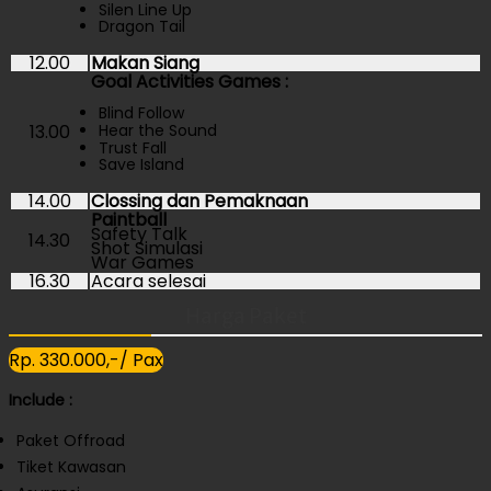
Silen Line Up
Dragon Tail
12.00
Makan Siang
Goal Activities Games :
Blind Follow
Hear the Sound
13.00
Trust Fall
Save Island
14.00
Clossing dan Pemaknaan
Paintball
Safety Talk
14.30
Shot Simulasi
War Games
16.30
Acara selesai
Harga Paket
Rp. 330.000,-/ Pax
Include :
Paket Offroad
Tiket Kawasan