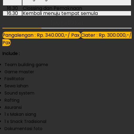
16.30
Clossing dan Pemaknaan
16.30
Kembali menuju tempat semula
Harga Paket
Pangalengan : Rp. 340.000,-/ Pax
Ciater : Rp. 300.000,-/
Pax
Include :
Team building game
Game master
Fasilitator
Sewa lahan
Sound system
Rafting
Asuransi
1 x Makan siang
1 x Snack Tradisional
Dokumentasi foto